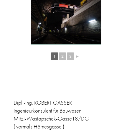
1
2
3
►
Dipl.-Ing. ROBERT GASSER
Ingenieurkonsulent für Bauwesen
Mitzi-Wastapschek-Gasse18/DG
( vormals Hörnesgasse )