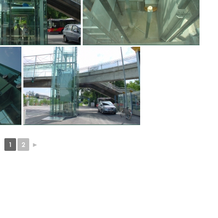
1
2
►