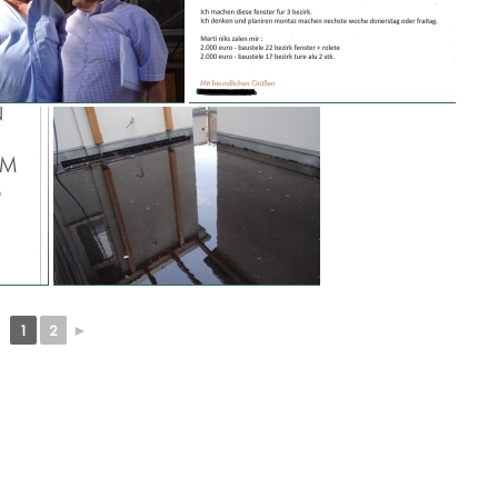
1
2
►