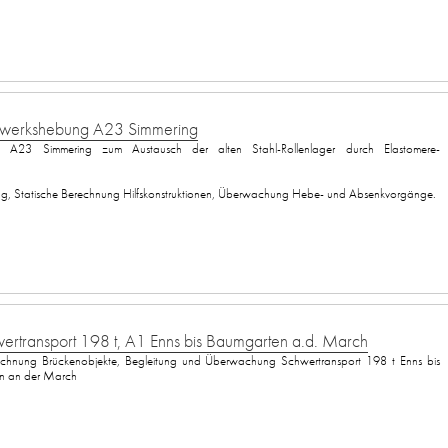
gwerkshebung A23 Simmering
g A23 Simmering zum Austausch der alten Stahl-Rollenlager durch Elastomere-
ng, Statische Berechnung Hilfskonstruktionen, Überwachung Hebe- und Absenkvorgänge.
ertransport 198 t, A1 Enns bis Baumgarten a.d. March
hnung Brückenobjekte, Begleitung und Überwachung Schwertransport 198 t Enns bis
 an der March