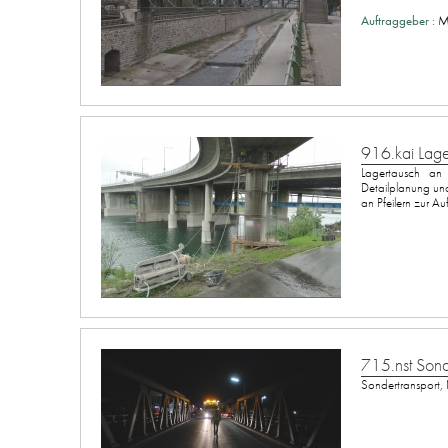
Auftraggeber :
M
916.kai Lag
Lagertausch an
Detailplanung u
an Pfeilern zur A
715.nst Sond
Sondertransport,