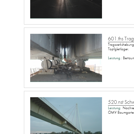
601.ths Tra
Tragwerkshebun
Topfgleitlager.
Leistung :
Bertau
520.nst Schw
Leistung:
Nachrec
ÖMV Baumgarten