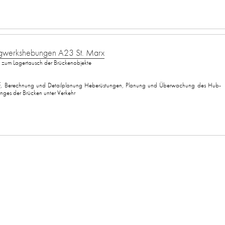
gwerkshebungen A23 St. Marx
zum Lagertausch der Brückenobjekte
f, Berechnung und Detailplanung Heberüstungen, Planung und Überwachung des Hub-
ges der Brücken unter Verkehr