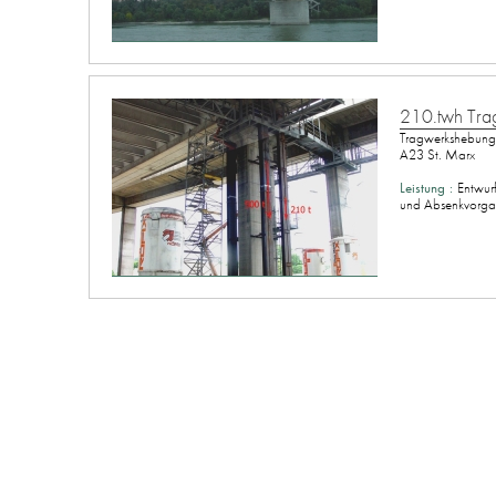
210.twh Tra
Tragwerkshebung 
A23 St. Marx
Leistung :
Entwur
und Absenkvorgan