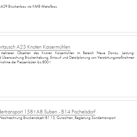
A29 Brückenbau via KMB Metallbau
ertausch A23 Knoten Kaisermühlen
 mehreren Objekten des Knoten Kaisermühlen im Bereich Neue Donau. Leistung:
nd Überwachung Brückenhebung, Entwurf und Detailplanung von Verstärkungsmaßnahmen
ufnahme der Pressenlasten bis 800 t
ertransport 158 t A8 Suben - B14 Pischelsdorf
 Nachrechnung Brückenobjekt B1.13, Gutachten, Begleitung Sondertransport