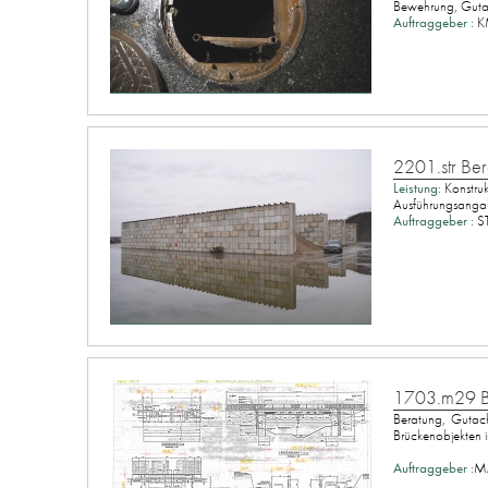
Bewehrung, Guta
Auftraggeber :
K
2201.str B
Leistung:
Konstruk
Ausführungsangab
Auftraggeber :
S
1703.m29 B
Beratung, Gutach
Brückenobjekten 
Auftraggeber :
MA