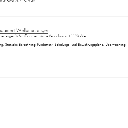
RGE MVA ZÜBLIN-PORR
ndament Wellenerzeuger
erzeuger für Schiffsbautechnische Versuchsanstalt 1190 Wien.
ng, Statische Berechnung Fundament, Schalungs- und Bewehrungspläne, Überwachung