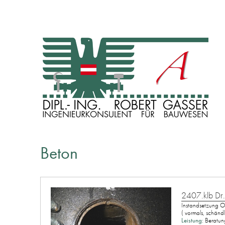
INGENIEURKONSULENT FÜR BAUWESEN
Dipl. Ing. Robert Gasser
Beton
2407.klb Dr
Instandsetzung O
( vormals, schändl
Leistung:
Beratung