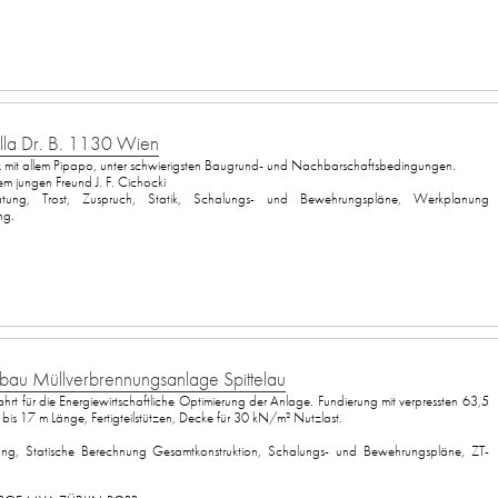
lla Dr. B. 1130 Wien
nz mit allem Pipapo, unter schwierigsten Baugrund- und Nachbarschaftsbedingungen.
m jungen Freund J. F. Cichocki
ung, Trost, Zuspruch, Statik, Schalungs- und Bewehrungspläne, Werkplanung
ng.
au Müllverbrennungsanlage Spittelau
hrt für die Energiewirtschaftliche Optimierung der Anlage. Fundierung mit verpressten 63,5
is 17 m Länge, Fertigteilstützen, Decke für 30 kN/m² Nutzlast.
ung, Statische Berechnung Gesamtkonstruktion, Schalungs- und Bewehrungspläne, ZT-