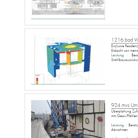
1216.bad Vi
Exclusive Reside
Erdacht von meine
Leistung :
Berat
Stahlbauausrüstu
924.mvs Umb
Überplattung Zufa
mm Gewi-Pfählen b
Leistung :
Berat
Abnahmen.