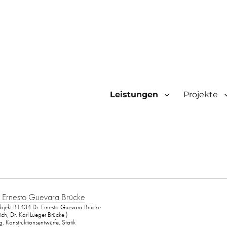
Leistungen
Projekte
. Ernesto Guevara Brücke
bjekt B1434 Dr. Ernesto Guevara Brücke
ich, Dr. Karl Lueger Brücke )
, Konstruktionsentwürfe, Statik