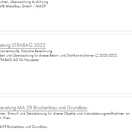
chten, Überwachung Ausführung
MB Metallbau GmbH / MA29
eratung STRABAG 2022
tionsentwürfe, Statische Berechnung,
en und Überwachung für diverse Beton- und Stahlkonstruktionen LZ 2020-2022.
TRABAG AG NL Hausleiten
eratung MA 29 Brückenbau und Grundbau
ten, Entwurf und Detailplanung für diverse Objekte und Instandsetzungsmaßnahmen an
in Wien.
29 Brückenbau und Grundbau.