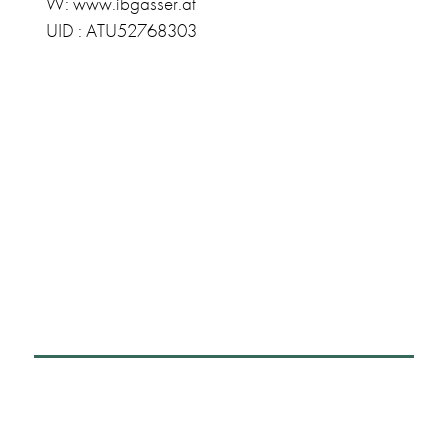
W: www.ibgasser.at
UID : ATU52768303