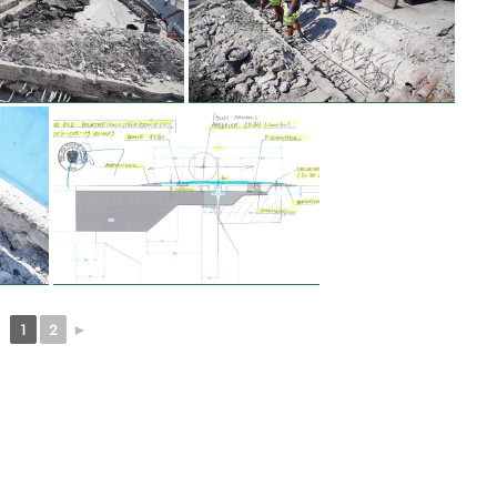
1
2
►