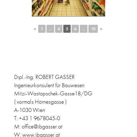
◄
1
...
4
5
6
...
10
►
Dipl.-Ing. ROBERT GASSER
Ingenieurkonsulent für Bauwesen
Mitzi-Wastapschek-Gasse18/DG
( vormals Hörnesgasse )
A-1030 Wien
T: +43 1 9678045-0
M: office@ibgasser.at
W: www.ibgasser.at