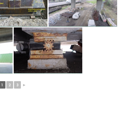
1
2
3
►