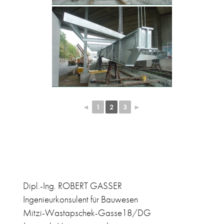
◄
1
2
3
►
Dipl.-Ing. ROBERT GASSER
Ingenieurkonsulent für Bauwesen
Mitzi-Wastapschek-Gasse18/DG