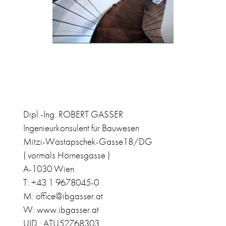
Dipl.-Ing. ROBERT GASSER
Ingenieurkonsulent für Bauwesen
Mitzi-Wastapschek-Gasse18/DG
( vormals Hörnesgasse )
A-1030 Wien
T: +43 1 9678045-0
M: office@ibgasser.at
W: www.ibgasser.at
UID : ATU52768303