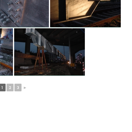
1
2
3
►