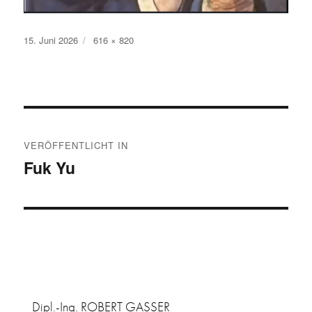
Veröffentlicht
Originalgröße
15. Juni 2026
616 × 820
am
Beitragsnavigation
VERÖFFENTLICHT IN
Fuk Yu
Dipl.-Ing. ROBERT GASSER