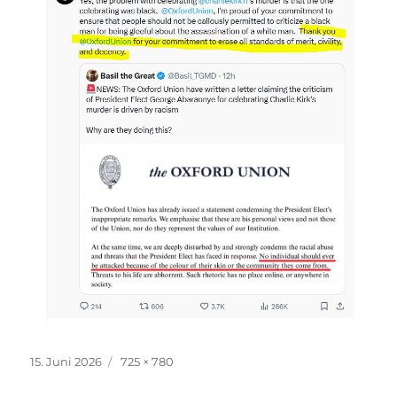
Veröffentlicht
Originalgröße
15. Juni 2026
725 × 780
am